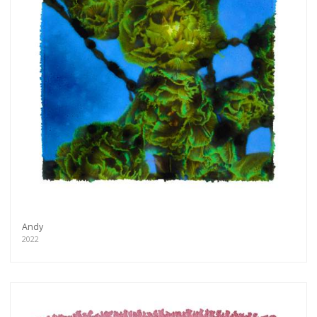
Andy
2022
Get connected
As a member of the »IMMAGIS MAILING LIST«
you will recieve first invitations and info of
exclusive previews, opening receptions, current
exhibitions, new artists, special editions and a lot