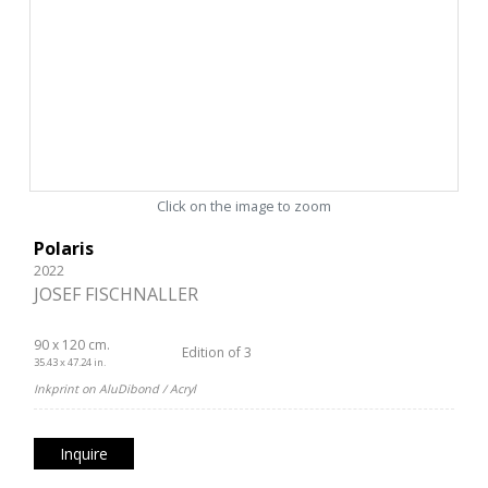
Click on the image to zoom
Polaris
2022
JOSEF FISCHNALLER
90 x 120 cm.
Edition of 3
35.43 x 47.24 in.
Inkprint on AluDibond / Acryl
Inquire