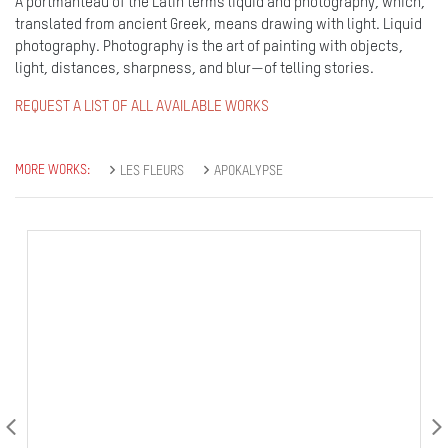
A portmanteau of the Latin terms liquid and photography, which,
translated from ancient Greek, means drawing with light. Liquid
photography. Photography is the art of painting with objects,
light, distances, sharpness, and blur—of telling stories.
REQUEST A LIST OF ALL AVAILABLE WORKS
MORE WORKS:
LES FLEURS
APOKALYPSE