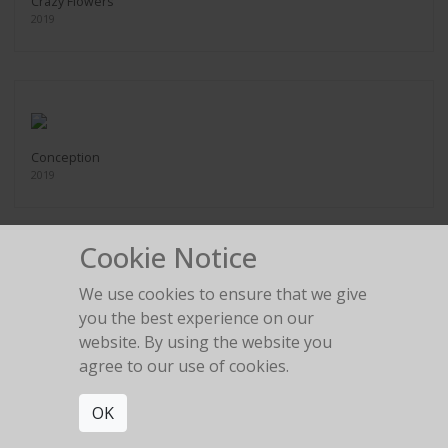
Crazy Flowers
2019
Conception
2019
Cookie Notice
We use cookies to ensure that we give
Clash
you the best experience on our
2019
website. By using the website you
agree to our use of cookies.
OK