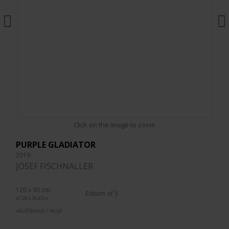
Click on the image to zoom
PURPLE GLADIATOR
2019
JOSEF FISCHNALLER
120 x 90 cm.
Edition of 5
47.24 x 35.43 in.
AluDibond / Acryl