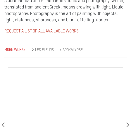
A portmanteau of the Latin terms liquid and photography, which,
translated from ancient Greek, means drawing with light. Liquid
photography. Photography is the art of painting with objects,
light, distances, sharpness, and blur—of telling stories.
REQUEST A LIST OF ALL AVAILABLE WORKS
MORE WORKS:
LES FLEURS
APOKALYPSE