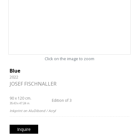
Click on the image to zoom
Blue
2022
JOSEF FISCHNALLER
90 x 120 cm.
Edition of 3
35.43 x 47.24 in.
Inkprint on AluDibond / Acryl
Inquire