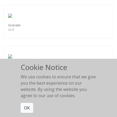
Granate
2019
Cookie Notice
Crazy Flowers
2019
We use cookies to ensure that we give
you the best experience on our
website. By using the website you
agree to our use of cookies.
Conception
OK
2019