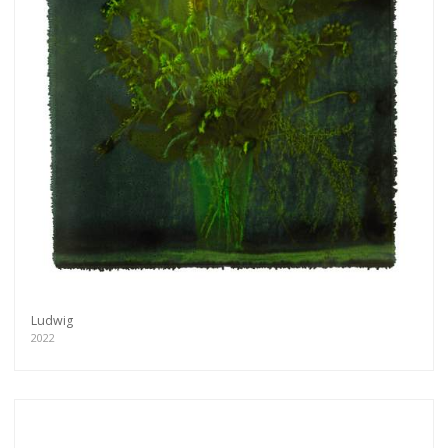
Ludwig
2022
Get connected
As a member of the »IMMAGIS MAILING LIST«
you will recieve first invitations and info of
exclusive previews, opening receptions, current
exhibitions, new artists, special editions and a lot