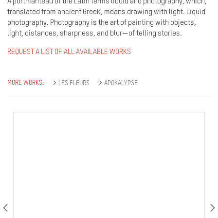
A portmanteau of the Latin terms liquid and photography, which,
translated from ancient Greek, means drawing with light. Liquid
photography. Photography is the art of painting with objects,
light, distances, sharpness, and blur—of telling stories.
REQUEST A LIST OF ALL AVAILABLE WORKS
MORE WORKS:
LES FLEURS
APOKALYPSE