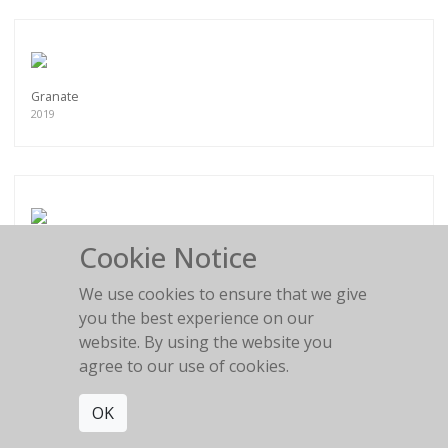
Granate
2019
Cookie Notice
Crazy Flowers
2019
We use cookies to ensure that we give
you the best experience on our
website. By using the website you
agree to our use of cookies.
Conception
OK
2019