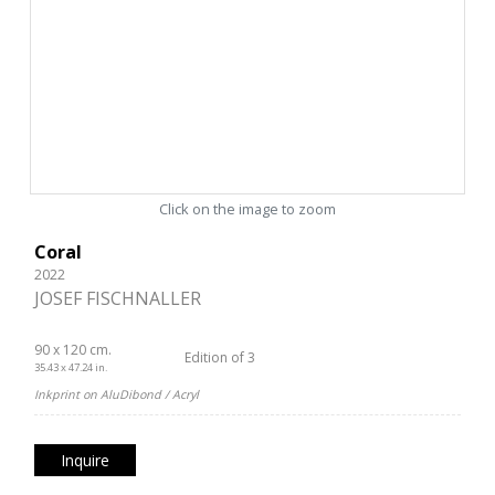
Click on the image to zoom
Coral
2022
JOSEF FISCHNALLER
90 x 120 cm.
Edition of 3
35.43 x 47.24 in.
Inkprint on AluDibond / Acryl
Inquire