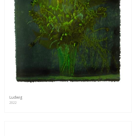
Ludwig
2022
Get connected
As a member of the »IMMAGIS MAILING LIST«
you will recieve first invitations and info of
exclusive previews, opening receptions, current
exhibitions, new artists, special editions and a lot