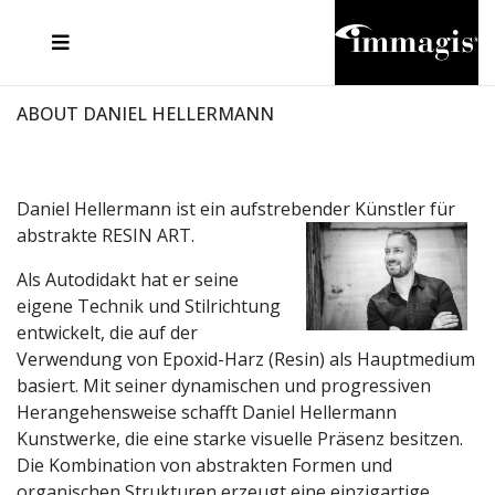
JOSEF FISCHNALLER
FRANK OCKENFELS 3
JOACHIM SCHMEISSER
JOSEF HOFLEHNER
MARC LAGRANGE
STEVE MCCURRY
SANTE D'ORAZIO
MICHAEL VON HASSEL
JACQUES OLIVAR
THIERRY LE GOUES
DANIEL HELLERMANN
SEBASTIAN COPELAND
ANDREAS H. BITESNICH
ELLEN VON UNWERTH
STEPHEN WILKES
HOWARD SCHATZ
ABOUT DANIEL HELLERMANN
Daniel Hellermann ist ein aufstrebender Künstler für
abstrakte RESIN ART.
Als Autodidakt hat er seine
eigene Technik und Stilrichtung
entwickelt, die auf der
Verwendung von Epoxid-Harz (Resin) als Hauptmedium
basiert. Mit seiner dynamischen und progressiven
Herangehensweise schafft Daniel Hellermann
Kunstwerke, die eine starke visuelle Präsenz besitzen.
Die Kombination von abstrakten Formen und
organischen Strukturen erzeugt eine einzigartige