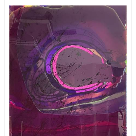
Get connected
As a member of the »IMMAGIS MAILING LIST«
you will recieve first invitations and info of
exclusive previews, opening receptions, current
exhibitions, new artists, special editions and a lot
more.
Subscribe