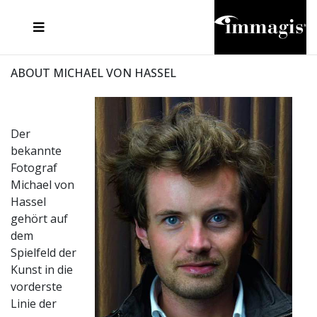
JOSEF FISCHNALLER
FRANK OCKENFELS 3
JOACHIM SCHMEISSER
JOSEF HOFLEHNER
MARC LAGRANGE
STEVE MCCURRY
SANTE D'ORAZIO
MICHAEL VON HASSEL
JACQUES OLIVAR
THIERRY LE GOUES
DANIEL HELLERMANN
SEBASTIAN COPELAND
ANDREAS H. BITESNICH
ELLEN VON UNWERTH
STEPHEN WILKES
HOWARD SCHATZ
ABOUT MICHAEL VON HASSEL
Der
bekannte
Fotograf
Michael von
Hassel
gehört auf
dem
Spielfeld der
Kunst in die
vorderste
Linie der